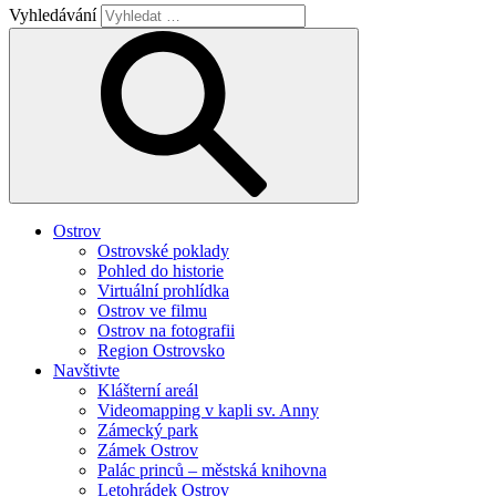
Vyhledávání
Ostrov
Ostrovské poklady
Pohled do historie
Virtuální prohlídka
Ostrov ve filmu
Ostrov na fotografii
Region Ostrovsko
Navštivte
Klášterní areál
Videomapping v kapli sv. Anny
Zámecký park
Zámek Ostrov
Palác princů – městská knihovna
Letohrádek Ostrov