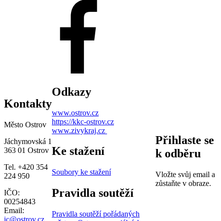
Odkazy
Kontakty
www.ostrov.cz
https://kkc-ostrov.cz
Město Ostrov
www.zivykraj.cz
Přihlaste se
Jáchymovská 1
Ke stažení
363 01 Ostrov
k odběru
Tel. +420 354
Soubory ke stažení
Vložte svůj email a
224 950
zůstaňte v obraze.
Pravidla soutěží
IČO:
00254843
Email:
Pravidla soutěží pořádaných
ic@ostrov.cz