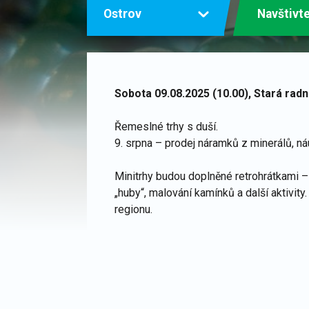
Ostrov
Navštivt
Sobota 09.08.2025 (10.00), Stará rad
Řemeslné trhy s duší.
9. srpna
– prodej náramků z minerálů, náu
Minitrhy
budou doplněné
retrohrátkami
– 
„huby“, malování kamínků a další aktivity
regionu.