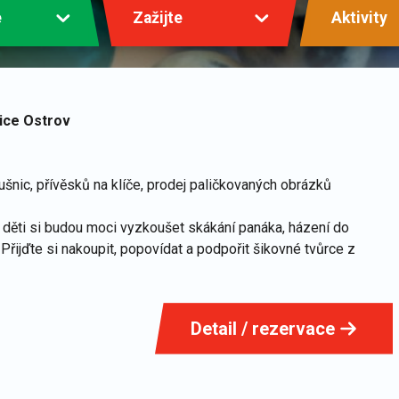
e
Zažijte
Aktivity
nice Ostrov
šnic, přívěsků na klíče, prodej paličkovaných obrázků
děti si budou moci vyzkoušet skákání panáka, házení do
. Přijďte si nakoupit, popovídat a podpořit šikovné tvůrce z
Detail / rezervace