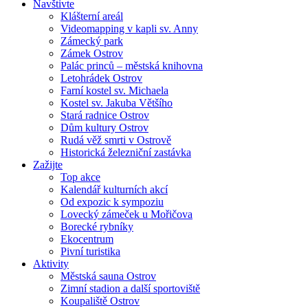
Navštivte
Klášterní areál
Videomapping v kapli sv. Anny
Zámecký park
Zámek Ostrov
Palác princů – městská knihovna
Letohrádek Ostrov
Farní kostel sv. Michaela
Kostel sv. Jakuba Většího
Stará radnice Ostrov
Dům kultury Ostrov
Rudá věž smrti v Ostrově
Historická železniční zastávka
Zažijte
Top akce
Kalendář kulturních akcí
Od expozic k sympoziu
Lovecký zámeček u Mořičova
Borecké rybníky
Ekocentrum
Pivní turistika
Aktivity
Městská sauna Ostrov
Zimní stadion a další sportoviště
Koupaliště Ostrov