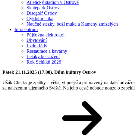
Atletický stadion v Ostrově
Skatepark Ostrov
Discgolf Ostrov
Cykloturistika
Naučné stezky, boží muka a Kameny zmizelých
Infocentrum
Půjčovna elektrokol
Ubytování
Jízdní řády
Restaurace a kavárny
Letáky ke stažení
Rok Schliků 2026
Pátek 21.11.2025 (17.00), Dům kultury Ostrov
Ušák
Chicky
je
zpátky
–
větši
́,
vtipnějši
́ a
připraveny
́ na
dalši
́
odvážn
za
nalezením
tajemného
Svište
̌. Na jeho
ceste
̌ nebude nouze o
zapekli