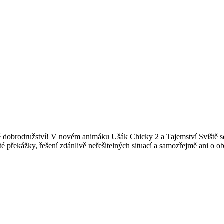
e
́
dobrodružstvi
́! V
novém
animáku
Ušák
Chicky
2 a
Tajemstvi
́
Svište
̌ 
te
́
překážky
,
řešeni
́
zdánlive
̌
neřešitelných
situací a
samozřejme
̌ ani o
ob