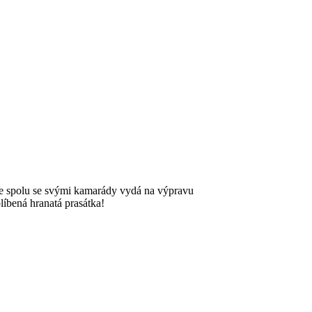
se spolu se
svými
kamarády
vyda
́ na výpravu
líbena
́ hranatá
prasátka
!