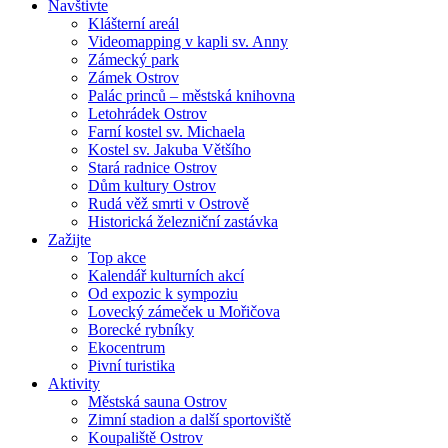
Navštivte
Klášterní areál
Videomapping v kapli sv. Anny
Zámecký park
Zámek Ostrov
Palác princů – městská knihovna
Letohrádek Ostrov
Farní kostel sv. Michaela
Kostel sv. Jakuba Většího
Stará radnice Ostrov
Dům kultury Ostrov
Rudá věž smrti v Ostrově
Historická železniční zastávka
Zažijte
Top akce
Kalendář kulturních akcí
Od expozic k sympoziu
Lovecký zámeček u Mořičova
Borecké rybníky
Ekocentrum
Pivní turistika
Aktivity
Městská sauna Ostrov
Zimní stadion a další sportoviště
Koupaliště Ostrov