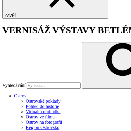
ZAVŘÍT
VERNISÁŽ VÝSTAVY BETL
Vyhledávání
Ostrov
Ostrovské poklady
Pohled do historie
Virtuální prohlídka
Ostrov ve filmu
Ostrov na fotografii
Region Ostrovsko