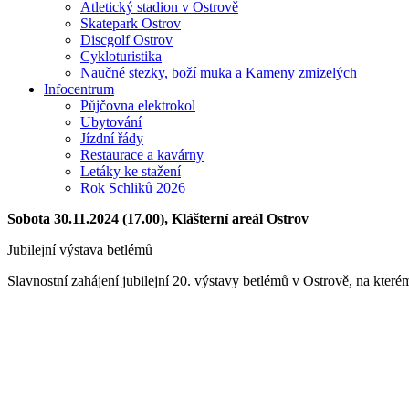
Atletický stadion v Ostrově
Skatepark Ostrov
Discgolf Ostrov
Cykloturistika
Naučné stezky, boží muka a Kameny zmizelých
Infocentrum
Půjčovna elektrokol
Ubytování
Jízdní řády
Restaurace a kavárny
Letáky ke stažení
Rok Schliků 2026
Sobota 30.11.2024 (17.00), Klášterní areál Ostrov
Jubilejní výstava betlémů
Slavnostní zahájení jubilejní 20. výstavy betlémů v Ostrově, na kt