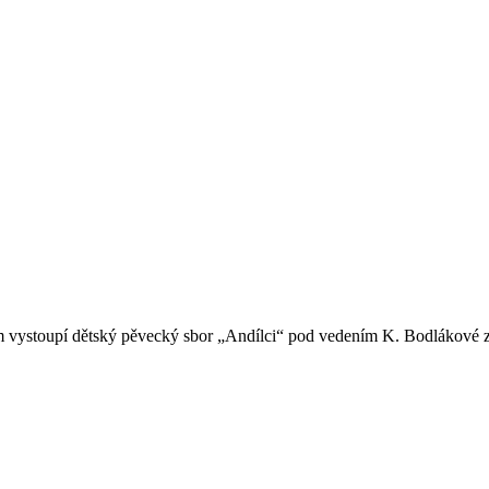
erém vystoupí dětský pěvecký sbor „Andílci“ pod vedením K. Bodlákové