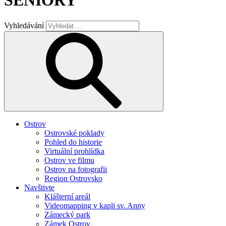
SENIORY
Vyhledávání
Ostrov
Ostrovské poklady
Pohled do historie
Virtuální prohlídka
Ostrov ve filmu
Ostrov na fotografii
Region Ostrovsko
Navštivte
Klášterní areál
Videomapping v kapli sv. Anny
Zámecký park
Zámek Ostrov