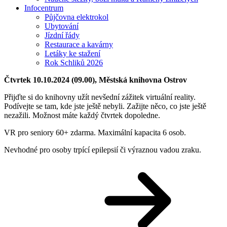
Infocentrum
Půjčovna elektrokol
Ubytování
Jízdní řády
Restaurace a kavárny
Letáky ke stažení
Rok Schliků 2026
Čtvrtek 10.10.2024 (09.00), Městská knihovna Ostrov
Přijďte si do knihovny užít nevšední zážitek virtuální reality.
Podívejte se tam, kde jste ještě nebyli. Zažijte něco, co jste ještě
nezažili. Možnost máte každý čtvrtek dopoledne.
VR pro seniory 60+ zdarma. Maximální kapacita 6 osob.
Nevhodné pro osoby trpící epilepsií či výraznou vadou zraku.