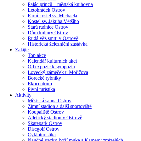
Palác princů – městská knihovna
Letohrádek Ostrov
Farní kostel sv. Michaela
Kostel sv. Jakuba Většího
Stará radnice Ostrov
Dům kultury Ostrov
Rudá věž smrti v Ostrově
Historická železniční zastávka
Zažijte
Top akce
Kalendář kulturních akcí
Od expozic k sympoziu
Lovecký zámeček u Mořičova
Borecké rybníky
Ekocentrum
Pivní turistika
Aktivity
Městská sauna Ostrov
Zimní stadion a další sportoviště
Koupaliště Ostrov
Atletický stadion v Ostrově
Skatepark Ostrov
Discgolf Ostrov
Cykloturistika
Naučné stezky, boží muka a Kameny zmizelých