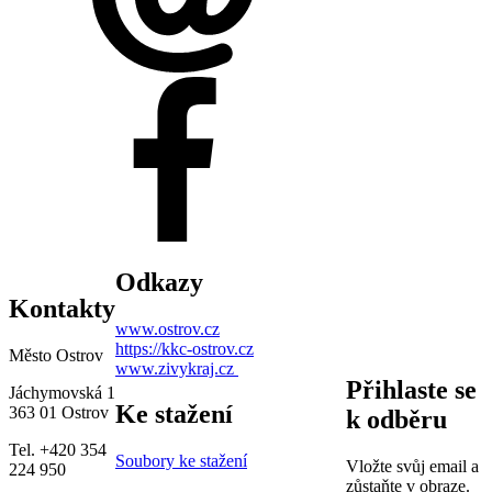
Odkazy
Kontakty
www.ostrov.cz
https://kkc-ostrov.cz
Město Ostrov
www.zivykraj.cz
Přihlaste se
Jáchymovská 1
Ke stažení
363 01 Ostrov
k odběru
Tel. +420 354
Soubory ke stažení
Vložte svůj email a
224 950
zůstaňte v obraze.