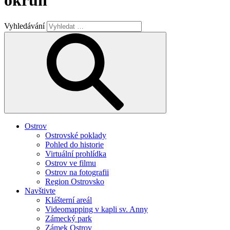
okruh
Vyhledávání
Ostrov
Ostrovské poklady
Pohled do historie
Virtuální prohlídka
Ostrov ve filmu
Ostrov na fotografii
Region Ostrovsko
Navštivte
Klášterní areál
Videomapping v kapli sv. Anny
Zámecký park
Zámek Ostrov