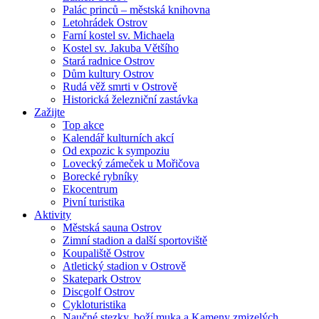
Palác princů – městská knihovna
Letohrádek Ostrov
Farní kostel sv. Michaela
Kostel sv. Jakuba Většího
Stará radnice Ostrov
Dům kultury Ostrov
Rudá věž smrti v Ostrově
Historická železniční zastávka
Zažijte
Top akce
Kalendář kulturních akcí
Od expozic k sympoziu
Lovecký zámeček u Mořičova
Borecké rybníky
Ekocentrum
Pivní turistika
Aktivity
Městská sauna Ostrov
Zimní stadion a další sportoviště
Koupaliště Ostrov
Atletický stadion v Ostrově
Skatepark Ostrov
Discgolf Ostrov
Cykloturistika
Naučné stezky, boží muka a Kameny zmizelých