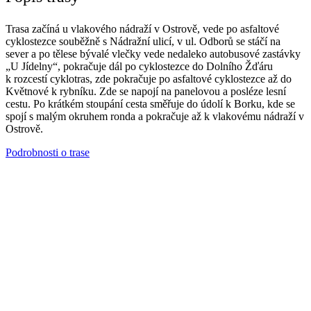
Trasa začíná u vlakového nádraží v Ostrově, vede po asfaltové
cyklostezce souběžně s Nádražní ulicí, v ul. Odborů se stáčí na
sever a po tělese bývalé vlečky vede nedaleko autobusové zastávky
„U Jídelny“, pokračuje dál po cyklostezce do Dolního Žďáru
k rozcestí cyklotras, zde pokračuje po asfaltové cyklostezce až do
Květnové k rybníku. Zde se napojí na panelovou a posléze lesní
cestu. Po krátkém stoupání cesta směřuje do údolí k Borku, kde se
spojí s malým okruhem ronda a pokračuje až k vlakovému nádraží v
Ostrově.
Podrobnosti o trase