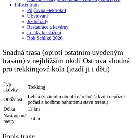
Infocentrum
Půjčovna elektrokol
Ubytování
Jízdní řády
Restaurace a kavárny
Letáky ke stažení
Rok Schliků 2026
Snadná trasa (oproti ostatním uvedeným
trasám) v nejbližším okolí Ostrova vhodná
pro trekkingová kola (jezdí ji i děti)
Typ
Trekking
aktivity
Lehká (v zimním období náročnější kvůli nepřízni
Obtížnost
počasí a horšímu bahnitému stavu terénu)
Délka
11 km
Nastoupané
174 m
metry
Popis trasy