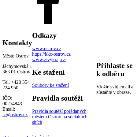
Odkazy
Kontakty
www.ostrov.cz
https://kkc-ostrov.cz
Město Ostrov
www.zivykraj.cz
Přihlaste se
Jáchymovská 1
Ke stažení
363 01 Ostrov
k odběru
Tel. +420 354
Soubory ke stažení
Vložte svůj email a
224 950
zůstaňte v obraze.
Pravidla soutěží
IČO:
00254843
Email:
Pravidla soutěží pořádaných
ic@ostrov.cz
městem Ostrov na sociálních
sítích