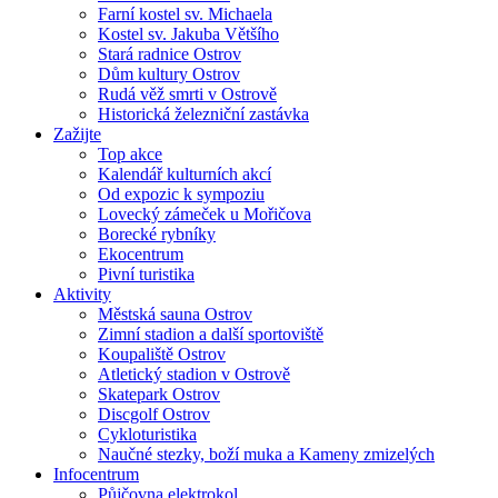
Farní kostel sv. Michaela
Kostel sv. Jakuba Většího
Stará radnice Ostrov
Dům kultury Ostrov
Rudá věž smrti v Ostrově
Historická železniční zastávka
Zažijte
Top akce
Kalendář kulturních akcí
Od expozic k sympoziu
Lovecký zámeček u Mořičova
Borecké rybníky
Ekocentrum
Pivní turistika
Aktivity
Městská sauna Ostrov
Zimní stadion a další sportoviště
Koupaliště Ostrov
Atletický stadion v Ostrově
Skatepark Ostrov
Discgolf Ostrov
Cykloturistika
Naučné stezky, boží muka a Kameny zmizelých
Infocentrum
Půjčovna elektrokol