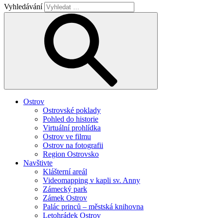
Vyhledávání
Ostrov
Ostrovské poklady
Pohled do historie
Virtuální prohlídka
Ostrov ve filmu
Ostrov na fotografii
Region Ostrovsko
Navštivte
Klášterní areál
Videomapping v kapli sv. Anny
Zámecký park
Zámek Ostrov
Palác princů – městská knihovna
Letohrádek Ostrov