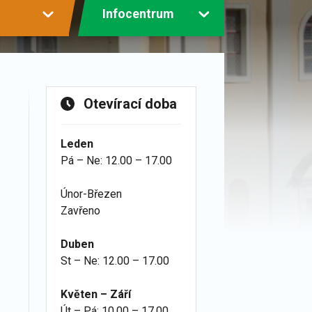
Infocentrum
Otevírací doba
Leden
Pá – Ne: 12.00 – 17.00
Únor-Březen
Zavřeno
Duben
St – Ne: 12.00 – 17.00
Květen – Září
Út – Pá: 10.00 – 17.00