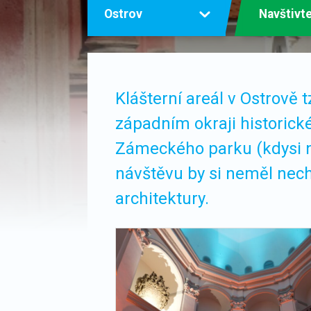
Ostrov
Navštivt
Klášterní areál v Ostrově 
západním okraji historick
Zámeckého parku (kdysi n
návštěvu by si neměl nech
architektury.