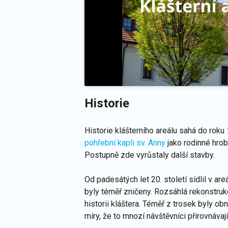
Historie
Historie klášterního areálu sahá do roku
pohřební kapli sv. Anny
jako rodinné hro
Postupně zde vyrůstaly další stavby.
Od padesátých let 20. století sídlil v are
byly téměř zničeny. Rozsáhlá rekonstruk
historii kláštera. Téměř z trosek byly o
míry, že to mnozí návštěvníci přirovnávaj