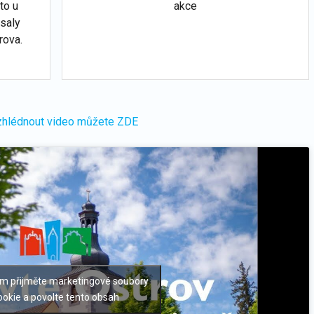
to u
akce
saly
rova.
 zhlédnout video můžete ZDE
ím přijměte marketingové soubory
ookie a povolte tento obsah