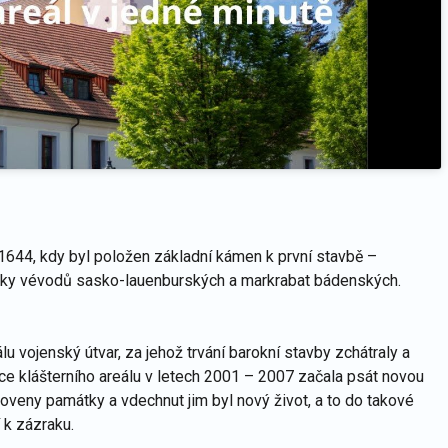
 1644, kdy byl položen základní kámen k první stavbě –
bky vévodů sasko-lauenburských a markrabat bádenských.
álu vojenský útvar, za jehož trvání barokní stavby zchátraly a
ce klášterního areálu v letech 2001 – 2007 začala psát novou
bnoveny památky a vdechnut jim byl nový život, a to do takové
í k zázraku.