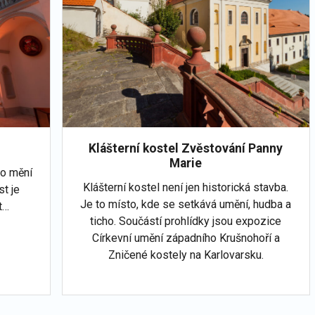
Klášterní kostel Zvěstování Panny
Marie
lo mění
Klášterní kostel není jen historická stavba.
st je
Je to místo, kde se setkává umění, hudba a
t…
ticho. Součástí prohlídky jsou expozice
Církevní umění západního Krušnohoří a
Zničené kostely na Karlovarsku.