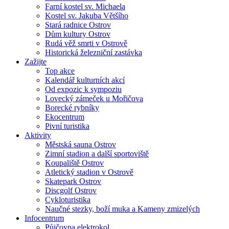
Farní kostel sv. Michaela
Kostel sv. Jakuba Většího
Stará radnice Ostrov
Dům kultury Ostrov
Rudá věž smrti v Ostrově
Historická železniční zastávka
Zažijte
Top akce
Kalendář kulturních akcí
Od expozic k sympoziu
Lovecký zámeček u Mořičova
Borecké rybníky
Ekocentrum
Pivní turistika
Aktivity
Městská sauna Ostrov
Zimní stadion a další sportoviště
Koupaliště Ostrov
Atletický stadion v Ostrově
Skatepark Ostrov
Discgolf Ostrov
Cykloturistika
Naučné stezky, boží muka a Kameny zmizelých
Infocentrum
Půjčovna elektrokol