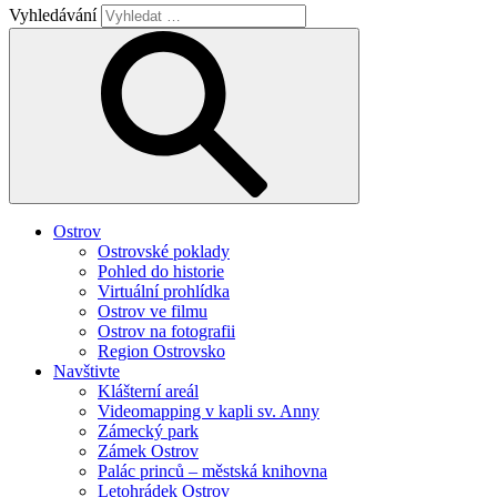
Vyhledávání
Ostrov
Ostrovské poklady
Pohled do historie
Virtuální prohlídka
Ostrov ve filmu
Ostrov na fotografii
Region Ostrovsko
Navštivte
Klášterní areál
Videomapping v kapli sv. Anny
Zámecký park
Zámek Ostrov
Palác princů – městská knihovna
Letohrádek Ostrov