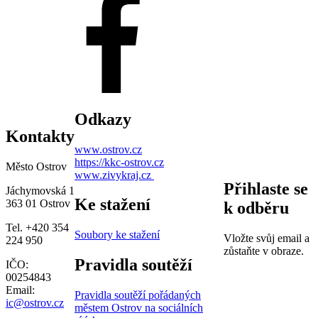
Odkazy
Kontakty
www.ostrov.cz
https://kkc-ostrov.cz
Město Ostrov
www.zivykraj.cz
Přihlaste se
Jáchymovská 1
Ke stažení
363 01 Ostrov
k odběru
Tel. +420 354
Soubory ke stažení
Vložte svůj email a
224 950
zůstaňte v obraze.
Pravidla soutěží
IČO:
00254843
Email:
Pravidla soutěží pořádaných
ic@ostrov.cz
městem Ostrov na sociálních